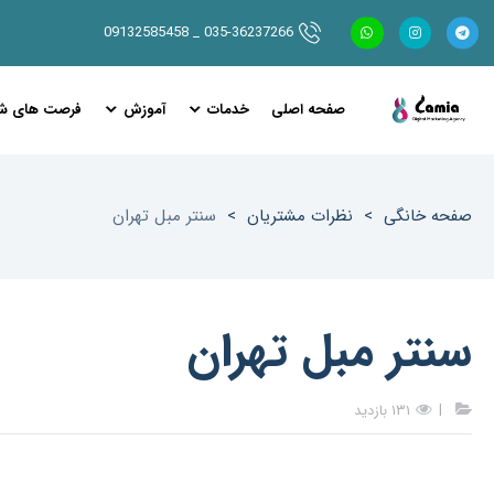
035-36237266 _ 09132585458
صفحه اصلی
خدمات
آموزش
فرصت های ش
مشاوره و آنالیز شبکه های اجتماعی
دیجیتال مارکتینگ و شبکه های اجتماعی
صفحه خانگی
>
نظرات مشتریان
>
سنتر مبل تهران
سنتر مبل تهران
۱۳۱ بازدید